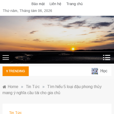
Skip
Bảo mật
Liên hệ
Trang chủ
to
Thứ năm, Tháng tám 06, 2026
content
Học ngành
TRENDING
Home
»
Tin Tức
»
Tìm hiểu 5 loại đậu phong thủy
mang ý nghĩa cầu tài cho gia chủ
Tin Tức