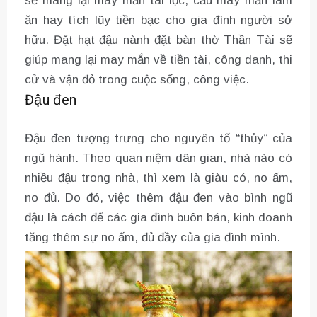
sẽ mang lại may mắn tài lộc, cầu may mắn làm
ăn hay tích lũy tiền bạc cho gia đình người sở
hữu. Đặt hạt đậu nành đặt bàn thờ Thần Tài sẽ
giúp mang lại may mắn về tiền tài, công danh, thi
cử và vận đỏ trong cuộc sống, công việc.
Đậu đen
Đậu đen tượng trưng cho nguyên tố “thủy” của
ngũ hành. Theo quan niệm dân gian, nhà nào có
nhiều đậu trong nhà, thì xem là giàu có, no ấm,
no đủ. Do đó, việc thêm đậu đen vào bình ngũ
đậu là cách để các gia đình buôn bán, kinh doanh
tăng thêm sự no ấm, đủ đầy của gia đình mình.