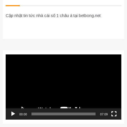
Cập nhật tin tức nhà cái số 1 châu á tại betbong.net
Trình
chơi
Video
00:00
07:09