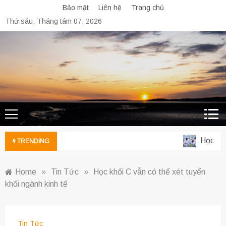
Skip
Bảo mật
Liên hệ
Trang chủ
to
Thứ sáu, Tháng tám 07, 2026
content
Học ngàn
TRENDING
Home
»
Tin Tức
»
Học khối C vẫn có thể xét tuyển
khối ngành kinh tế
Tin Tức