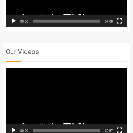
00:00
07:09
Our Videos
Trình
chơi
Video
00:00
10:57