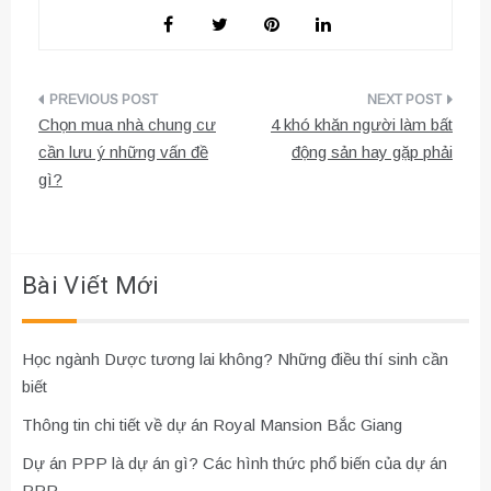
Điều
Chọn mua nhà chung cư
4 khó khăn người làm bất
hướng
cần lưu ý những vấn đề
động sản hay gặp phải
gì?
bài
viết
Bài Viết Mới
Học ngành Dược tương lai không? Những điều thí sinh cần
biết
Thông tin chi tiết về dự án Royal Mansion Bắc Giang
Dự án PPP là dự án gì? Các hình thức phổ biến của dự án
PPP