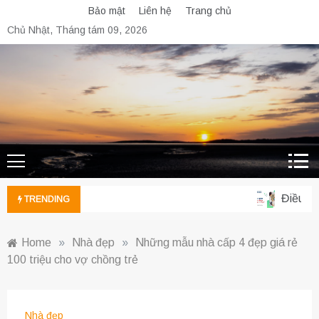
Skip
Bảo mật
Liên hệ
Trang chủ
to
Chủ Nhật, Tháng tám 09, 2026
content
Điều dưỡn
TRENDING
Home
»
Nhà đẹp
»
Những mẫu nhà cấp 4 đẹp giá rẻ
100 triệu cho vợ chồng trẻ
Nhà đẹp