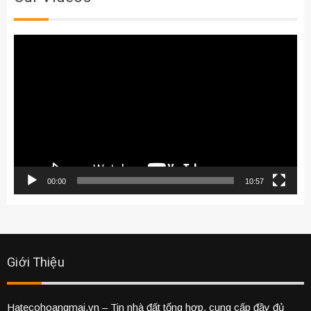
Trình
chơi
Video
00:00
10:57
Giới Thiệu
Hatecohoangmai.vn
– Tin nhà đất tổng hợp, cung cấp đầy đủ