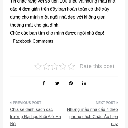
Tin chắc rằng với số tiền 100 triệu và những mẫu nhà
cấp 4 đơn giản trên đây bạn hoàn toàn có thể xây
dựng cho mình một ngôi nhà đẹp với không gian
thoáng mát cho gia đình.
Chúc các bạn tìm cho mình được ngôi nhà đẹp!
Facebook Comments
Rate this post
Điều
Chia sẻ danh sách các
Những mẫu nhà cấp 4 theo
hướng
trường Đại học khối A ở Hà
phong cách Châu Âu hiện
Nội
nay
bài