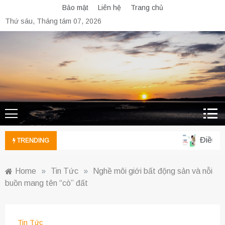
Skip
Bảo mật
Liên hệ
Trang chủ
to
Thứ sáu, Tháng tám 07, 2026
content
Điều dưỡ
TRENDING
Home
»
Tin Tức
»
Nghề môi giới bất động sản và nỗi
buồn mang tên “cò” đất
Tin Tức