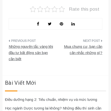
Rate this post
Điều
Những nguyên tắc vàng khi
Mua chung cư, bạn cần
hướng
đầu tư bất động sản bạn
cân nhắc những gì?
cần biết
bài
viết
Bài Viết Mới
Điều dưỡng hạng 2: Tiêu chuẩn, nhiệm vụ và mức lương
Học ngành Dược tương lai không? Những điều thí sinh cần