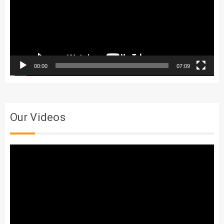
00:00
07:09
Our Videos
Trình
chơi
Video