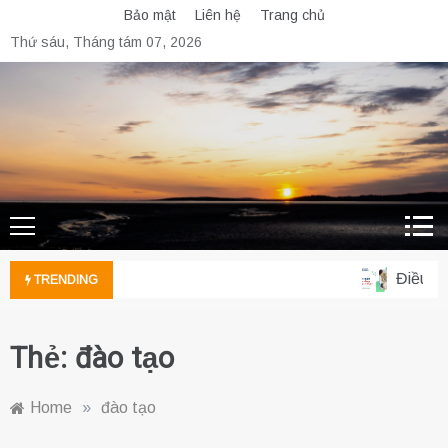
Skip
Bảo mật
Liên hệ
Trang chủ
to
Thứ sáu, Tháng tám 07, 2026
content
Điều dư
TRENDING
Thẻ:
đào tạo
Home
»
đào tạo