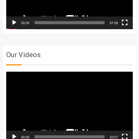
00:00
07:09
Our Videos
Trình
chơi
Video
00:00
10:57