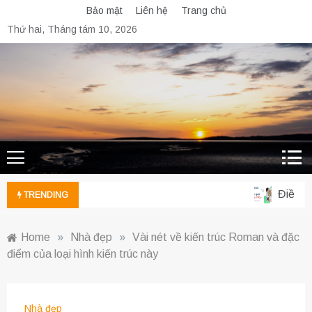
Skip
Bảo mật
Liên hệ
Trang chủ
to
Thứ hai, Tháng tám 10, 2026
content
Điều dư
TRENDING
Home
»
Nhà đẹp
»
Vài nét về kiến trúc Roman và đặc
điểm của loại hình kiến trúc này
Nhà đẹp