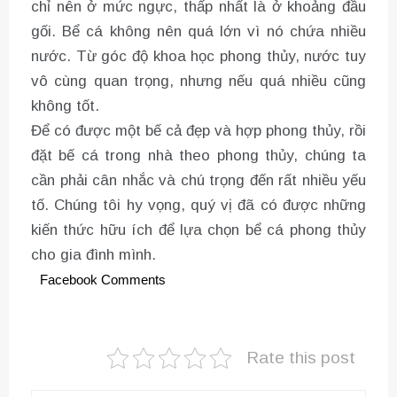
chỉ nên ở mức ngực, thấp nhất là ở khoảng đầu
gối. Bể cá không nên quá lớn vì nó chứa nhiều
nước. Từ góc độ khoa học phong thủy, nước tuy
vô cùng quan trọng, nhưng nếu quá nhiều cũng
không tốt.
Để có được một bế cả đẹp và hợp phong thủy, rồi
đặt bế cá trong nhà theo phong thủy, chúng ta
cần phải cân nhắc và chú trọng đến rất nhiều yếu
tố. Chúng tôi hy vọng, quý vị đã có được những
kiến thức hữu ích để lựa chọn bể cá phong thủy
cho gia đình mình.
Facebook Comments
Rate this post