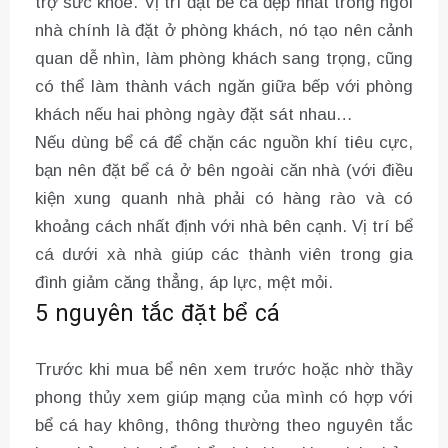
trợ sức khỏe. Vị trí đặt bể cá đẹp nhất trong ngôi
nhà chính là đặt ở phòng khách, nó tạo nên cảnh
quan dễ nhìn, làm phòng khách sang trọng, cũng
có thể làm thành vách ngăn giữa bếp với phòng
khách nếu hai phòng ngày đặt sát nhau…
Nếu dùng bể cá để chặn các nguồn khí tiêu cực,
bạn nên đặt bể cá ở bên ngoài căn nhà (với điều
kiện xung quanh nhà phải có hàng rào và có
khoảng cách nhất định với nhà bên cạnh. Vị trí bể
cá dưới xà nhà giúp các thành viên trong gia
đình giảm căng thẳng, áp lực, mệt mỏi.
5 nguyên tắc đặt bể cá
Trước khi mua bể nên xem trước hoặc nhờ thầy
phong thủy xem giúp mạng của mình có hợp với
bể cá hay không, thông thường theo nguyên tắc