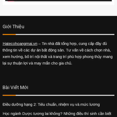
Giới Thiệu
Hatecohoangmai.vn
– Tin nhà đất tổng hợp, cung cấp đầy đủ
thông tin về các dự án bất động sản. Tư vấn về cách chọn nhà,
xem hướng, bố trí nội thất và trang trí phù hợp phong thủy mang
lại sự thuận lợi và may mắn cho gia chủ.
Bài Viết Mới
Điều dưỡng hạng 2: Tiêu chuẩn, nhiệm vụ và mức lương
Học ngành Dược tương lai không? Những điều thí sinh cần biết