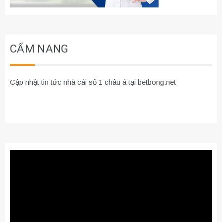
CẨM NANG
Cập nhật tin tức nhà cái số 1 châu á tại betbong.net
Trình
chơi
Video