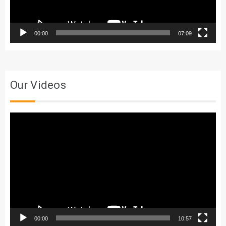
00:00
07:09
Our Videos
Trình
chơi
Video
00:00
10:57