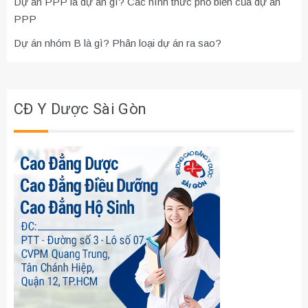
Dự án PPP là dự án gì? Các hình thức phổ biến của dự án
PPP
Dự án nhóm B là gì? Phân loại dự án ra sao?
CĐ Y Dược Sài Gòn