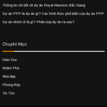
Thông tin chi tiết về dự án Royal Mansion Bắc Giang
Dự án PPP là dự án gì? Các hình thức phổ biến của dự án PPP
Dự án nhóm B là gì? Phân loại dự án ra sao?
Chuyên Mục
Giáo Dục
Khám Phá
Nhà đẹp
Phong thủy
Tin Tức