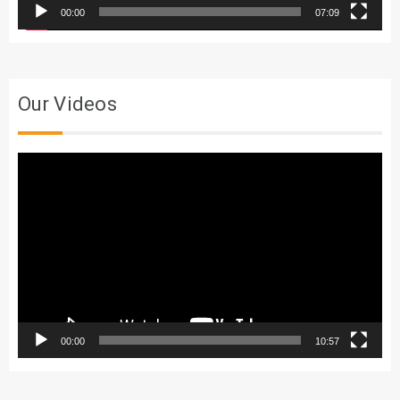
00:00
07:09
Our Videos
Trình
chơi
Video
00:00
10:57