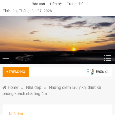
Skip
Bảo mật
Liên hệ
Trang chủ
to
Thứ sáu, Tháng tám 07, 2026
content
Điều dưỡng 
TRENDING
Home
»
Nhà đẹp
»
Những điểm lưu ý khi thiết kế
phòng khách nhà ống 4m
Nhà đẹp