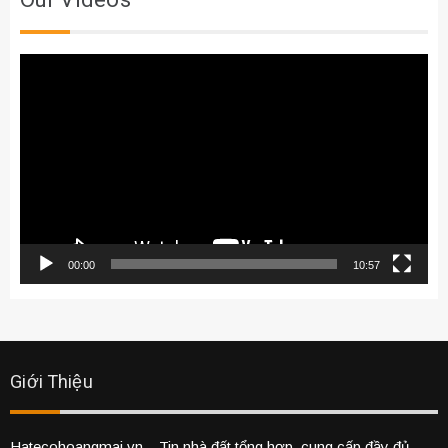
Our Videos
Trình
chơi
Video
00:00
10:57
Giới Thiệu
Hatecohoangmai.vn
– Tin nhà đất tổng hợp, cung cấp đầy đủ