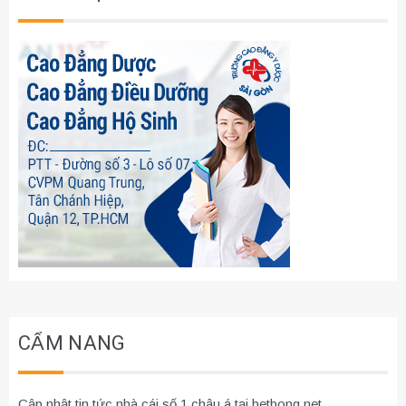
CẨM NANG
Cập nhật tin tức nhà cái số 1 châu á tại betbong.net