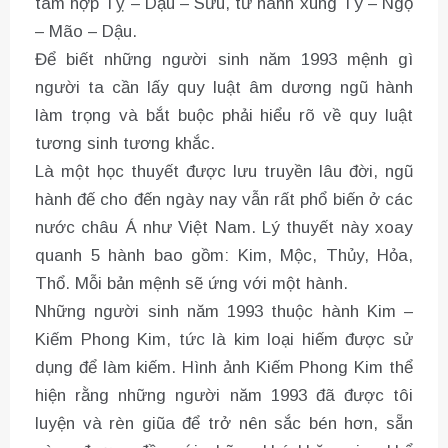
tam hợp Tỵ – Dậu – Sửu, tứ hành xung Tý – Ngọ
– Mão – Dậu.
Để biết những người sinh năm 1993 mệnh gì
người ta cần lấy quy luật âm dương ngũ hành
làm trọng và bắt buộc phải hiểu rõ về quy luật
tương sinh tương khắc.
Là một học thuyết được lưu truyền lâu đời, ngũ
hành đế cho đến ngày nay vẫn rất phổ biến ở các
nước châu Á như Việt Nam. Lý thuyết này xoay
quanh 5 hành bao gồm: Kim, Mộc, Thủy, Hỏa,
Thổ. Mỗi bản mệnh sẽ ứng với một hành.
Những người sinh năm 1993 thuộc hành Kim –
Kiếm Phong Kim, tức là kim loại hiếm được sử
dụng để làm kiếm. Hình ảnh Kiếm Phong Kim thể
hiện rằng những người năm 1993 đã được tôi
luyện và rèn giũa để trở nên sắc bén hơn, sẵn