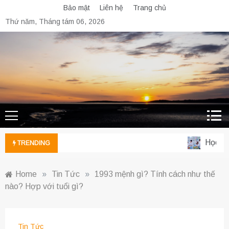
Skip
Bảo mật
Liên hệ
Trang chủ
to
Thứ năm, Tháng tám 06, 2026
content
Học ngà
TRENDING
Home
»
Tin Tức
»
1993 mệnh gì? Tính cách như thế
nào? Hợp với tuổi gì?
Tin Tức