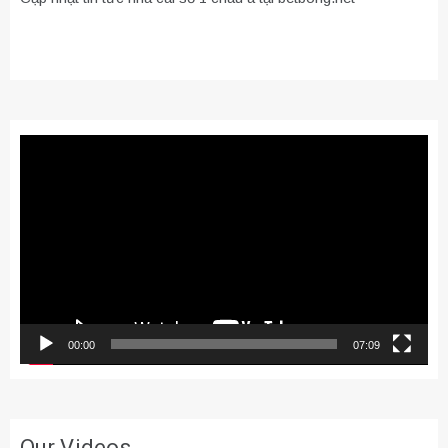
Trình
chơi
Video
00:00
07:09