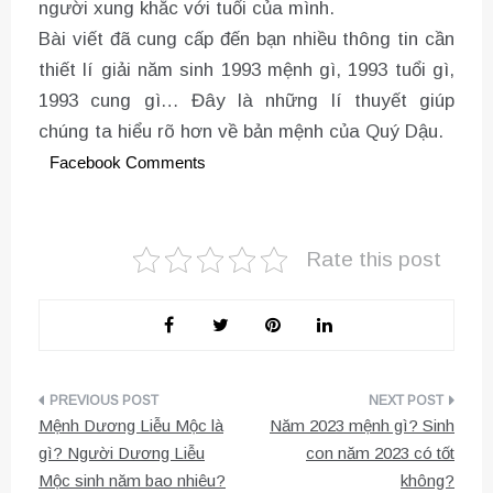
người xung khắc với tuổi của mình.
Bài viết đã cung cấp đến bạn nhiều thông tin cần
thiết lí giải năm sinh 1993 mệnh gì, 1993 tuổi gì,
1993 cung gì… Đây là những lí thuyết giúp
chúng ta hiểu rõ hơn về bản mệnh của Quý Dậu.
Facebook Comments
Rate this post
Điều
Mệnh Dương Liễu Mộc là
Năm 2023 mệnh gì? Sinh
hướng
gì? Người Dương Liễu
con năm 2023 có tốt
Mộc sinh năm bao nhiêu?
không?