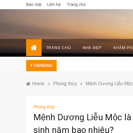
Skip
Bảo mật
Liên hệ
Trang chủ
to
content
TRANG CHỦ
NHÀ ĐẸP
KHÁM PH
TRENDING
Home
»
Phong thủy
»
Mệnh Dương Liễu Mộc 
Phong thủy
Mệnh Dương Liễu Mộc là
sinh năm bao nhiêu?