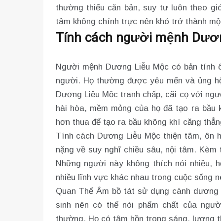
thường thiếu căn bản, suy tư luôn theo g
tâm không chính trực nên khó trở thành mộ
Tính cách người mệnh Dươ
Người mệnh Dương Liễu Mộc có bản tính 
người. Họ thường được yêu mến và ủng hộ rấ
Dương Liệu Mộc tranh chấp, cãi cọ với ngư
hài hòa, mềm mỏng của họ đã tạo ra bầu kh
hơn thua để tạo ra bầu không khí căng thẳn
Tính cách Dương Liễu Mộc thiện tâm, ôn h
nặng về suy nghĩ chiều sâu, nội tâm. Kèm 
Những người này không thích nói nhiều, h
nhiều lĩnh vực khác nhau trong cuộc sống n
Quan Thế Âm bồ tát sử dụng cành dương l
sinh nên có thể nói phẩm chất của ng
thường. Họ có tâm hồn trong sáng, lương t