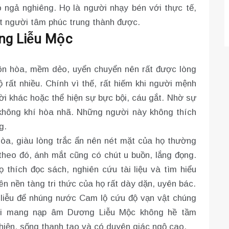
ió ngả nghiêng. Họ là người nhạy bén với thực tế,
t người tâm phúc trung thành được.
ng Liễu Mộc
ôn hòa, mềm dẻo, uyển chuyển nên rất được lòng
t nhiều. Chính vì thế, rất hiếm khi người mệnh
ời khác hoặc thể hiện sự bực bội, cáu gắt. Nhờ sự
ông khí hòa nhã. Những người này không thích
g.
òa, giàu lòng trắc ẩn nên nét mặt của họ thường
theo đó, ánh mắt cũng có chút u buồn, lắng đọng.
ọ thích đọc sách, nghiên cứu tài liệu và tìm hiểu
ên nền tàng tri thức của họ rất dày dặn, uyên bác.
iễu để nhúng nước Cam lộ cứu độ vạn vật chúng
ười mang nạp âm Dương Liễu Mộc không hề tầm
hiện, sống thanh tao và có duyên giác ngộ cao.