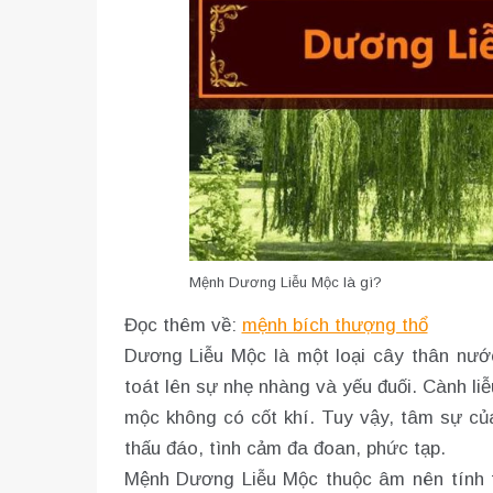
Mệnh Dương Liễu Mộc là gì?
Đọc thêm về:
mệnh bích thượng thổ
Dương Liễu Mộc là một loại cây thân nướ
toát lên sự nhẹ nhàng và yếu đuối. Cành li
mộc không có cốt khí. Tuy vậy, tâm sự c
thấu đáo, tình cảm đa đoan, phức tạp.
Mệnh Dương Liễu Mộc thuộc âm nên tính tì