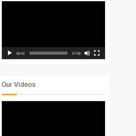
Trình
chơi
Video
00:00
07:09
Our Videos
Trình
chơi
Video